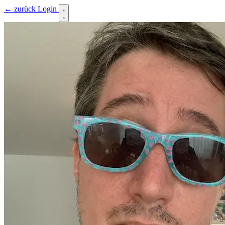
← zurück
Login