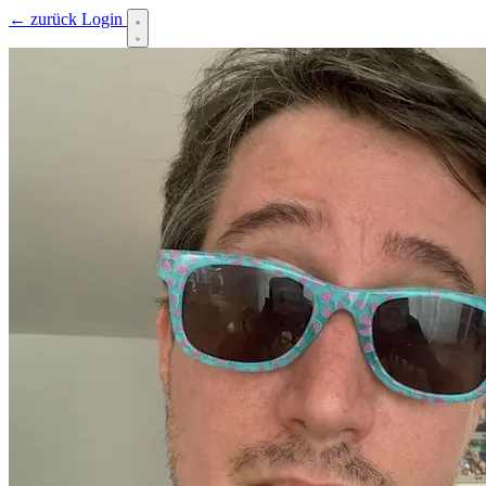
← zurück
Login