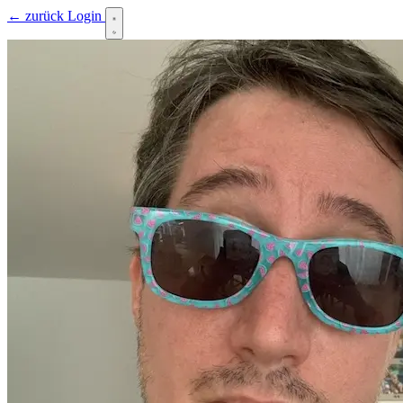
← zurück
Login