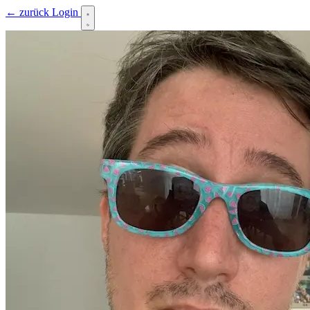
← zurück
Login