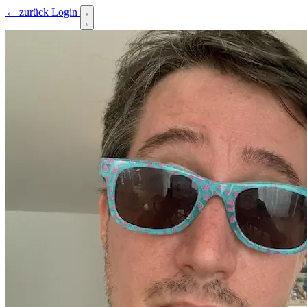
← zurück
Login